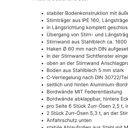
stabiler Bodenkonstruktion mit ä
Stirnträger aus IPE 160, Längsträg
in Längsrichtung komplett geschlo
Übergang von Stirn- und Längsträge
Stirnwand aus Stahlblech ca. 160
Haken Ø 60 mm nach DIN aufgesetz
In der Stirnwand Sichtfenster einge
oben an der Stirnwand Anschlagprof
Boden aus Stahlblech 5 mm stark
C-Verriegelung nach DIN 30722/Tei
seitlich und hinten Aluminium-Bor
Bordwände MIT Federentlastung
Bordwände abklappbar, hintere E
pro Seite 6 Stück Zurr-Ösen 2,5 t,
2 Stück Zurr-Ösen 5,3 t, an der S
Anfahrschutz unten
stabile Ablaufrollen aus Stahl mit