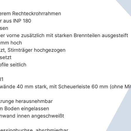
ußerem Rechteckrohrrahmen
er aus INP 180
ssen
r vorne zusätzlich mit starken Brennteilen ausgesteift
0 mm hoch
t, Stirnträger hochgezogen
setzt
ile seitlich
l1
dwände 40 mm stark, mit Scheuerleiste 60 mm (ohne Mit
ckrunge herausnehmbar
 im Boden eingelassen
tirnwand innen angeschweißt
 Messingbuchse, abschmierbar